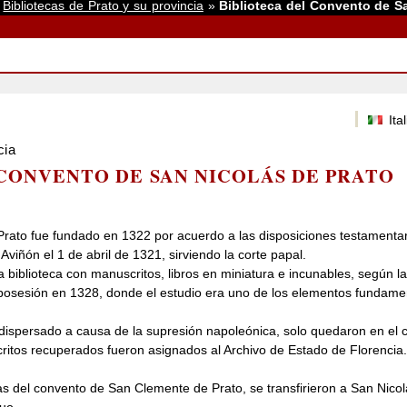
»
Bibliotecas de Prato y su provincia
»
Biblioteca del Convento de S
Ita
cia
CONVENTO DE SAN NICOLÁS DE PRATO
rato fue fundado en 1322 por acuerdo a las disposiciones testamentari
 Aviñón el 1 de abril de 1321, sirviendo la corte papal.
biblioteca con manuscritos, libros en miniatura e incunables, según la t
posesión en 1328, donde el estudio era uno de los elementos fundament
e dispersado a causa de la supresión napoleónica, solo quedaron en el
itos recuperados fueron asignados al Archivo de Estado de Florencia
del convento de San Clemente de Prato, se transfirieron a San Nicolás