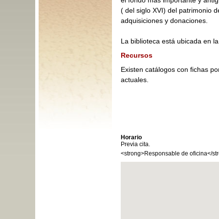
el fondo más importante y anti
( del siglo XVI) del patrimonio 
adquisiciones y donaciones.
La biblioteca está ubicada en l
Recursos
Existen catálogos con fichas p
actuales.
Horario
Previa cita.
<strong>Responsable de oficina</st