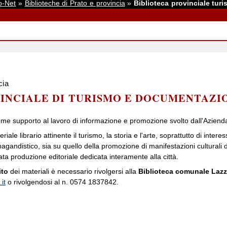
o-Net
»
Biblioteche di Prato e provincia
»
Biblioteca provinciale tur
cia
INCIALE DI TURISMO E DOCUMENTAZI
ome supporto al lavoro di informazione e promozione svolto dall'Aziend
ale librario attinente il turismo, la storia e l'arte, soprattutto di interess
pagandistico, sia su quello della promozione di manifestazioni culturali di
icata produzione editoriale dedicata interamente alla città.
ito
dei materiali è necessario rivolgersi alla
Biblioteca comunale Lazz
it
o rivolgendosi al n. 0574 1837842.