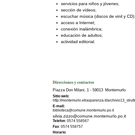
servicios para niños y jóvenes;
sección de vídeos;
escuchar música (discos de vinil y CD)
acceso a Internet;
conexión inalámbrica;
educación de adultos;
actividad editorial.
Direcciones y contactos
Piazza Don Milani
, 1
- 59013
Montemurlo
Sitio web:
http://montemurlo.etrasparenza.it/archivio13_stru
E-mail:
biblioteca@comune.montemurlo.po.it
silvia.zizzo@comune.montemurlo.po.it
Telefon
: 0574 558567
Fax
: 0574 558757
Horario