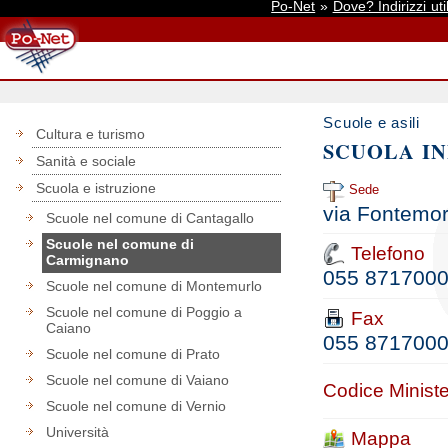
Po-Net
»
Dove? Indirizzi util
Scuole e asili
Cultura e turismo
SCUOLA IN
Sanità e sociale
Scuola e istruzione
Sede
via Fontemo
Scuole nel comune di Cantagallo
Scuole nel comune di
Telefono
Carmignano
055 871700
Scuole nel comune di Montemurlo
Scuole nel comune di Poggio a
Fax
Caiano
055 871700
Scuole nel comune di Prato
Scuole nel comune di Vaiano
Codice Ministe
Scuole nel comune di Vernio
Università
Mappa